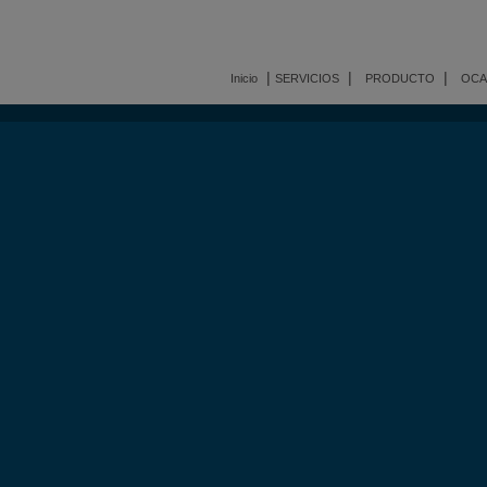
|
|
|
Inicio
SERVICIOS
PRODUCTO
OCA