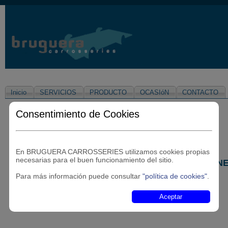
Inicio
SERVICIOS
PRODUCTO
OCASIóN
CONTACTO
Consentimiento de Cookies
En BRUGUERA CARROSSERIES utilizamos cookies propias
!
necesarias para el buen funcionamiento del sitio.
PROXIMAMENTE LAS MEJORES OCASION
Para más información puede consultar
"política de cookies"
.
Aceptar